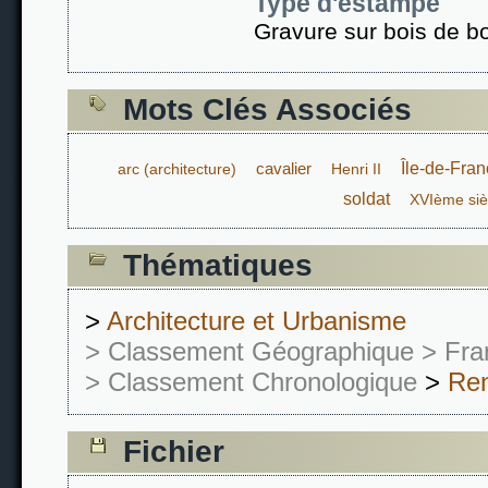
Type d'estampe
Gravure sur bois de b
Mots Clés Associés
cavalier
Île-de-Fra
arc (architecture)
Henri II
soldat
XVIème siè
Thématiques
>
Architecture et Urbanisme
> Classement Géographique
> Fra
> Classement Chronologique
>
Re
Fichier