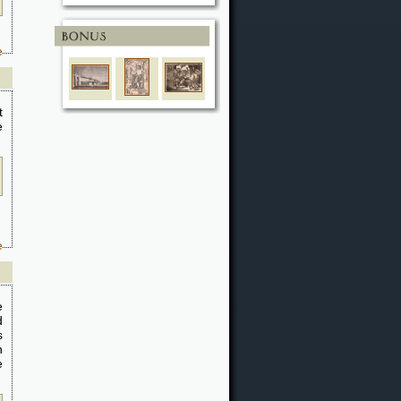
e
t
e
e
e
d
s
n
e