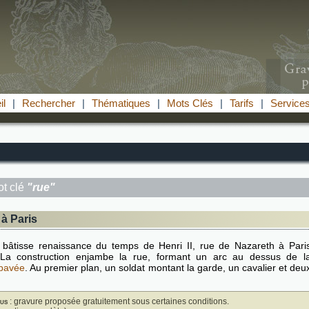
il
|
Rechercher
|
Thématiques
|
Mots Clés
|
Tarifs
|
Service
t clé
"rue"
à Paris
 bâtisse renaissance du temps de Henri II, rue de Nazareth à Pari
 La construction enjambe la rue, formant un arc au dessus de l
pavée
. Au premier plan, un soldat montant la garde, un cavalier et deu
us
: gravure proposée gratuitement sous certaines conditions.