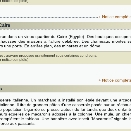
ir notice complète).
+ Notice complèt
Caire
rue dans un vieux quartier du Caire (Egypte). Des boutiques occupen
-chaussée des maisons à l'allure délabrée. Des chameaux montés s
ers une porte. En arrière plan, des minarets et un dôme.
us
: gravure proposée gratuitement sous certaines conditions.
ir notice complète).
+ Notice complèt
s
genre italienne. Un marchand a installé son étale devant une arcad
italienne. Il tire de grandes pâtes d'une casserole posée sur un réchau
e population bigarrée se presse autour de lui tandis que deux enfant
eurs écuelles de macaronis adossés à la colonne. Une mule, un chie
complétent le tableau. Une bannière avec inscrit "Macaronis" signale l
erce aux passants.