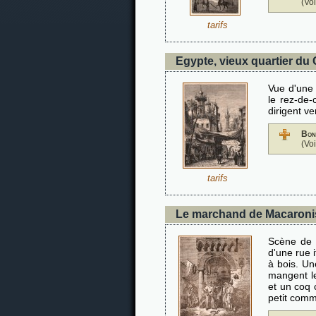
(Vo
tarifs
Egypte, vieux quartier du 
Vue d'une 
le rez-de
dirigent v
Bon
(Vo
tarifs
Le marchand de Macaroni
Scène de 
d'une rue 
à bois. Un
mangent l
et un coq 
petit comm