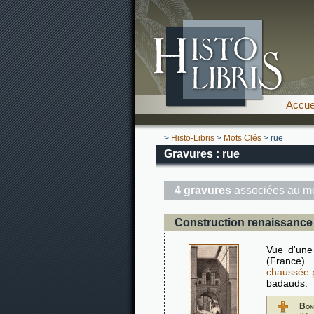
Accue
>
Histo-Libris
>
Mots Clés
> rue
Gravures : rue
4 gravures
associées au mo
Construction renaissance 
Vue d'une
(France).
chaussée 
badauds.
Bon