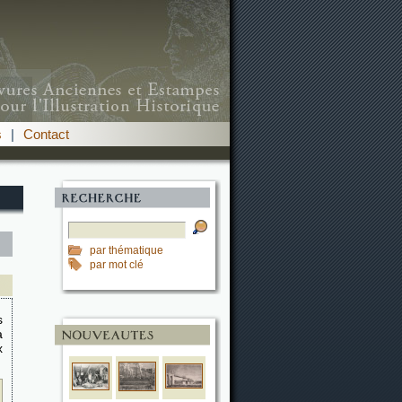
s
|
Contact
par thématique
par mot clé
s
a
x