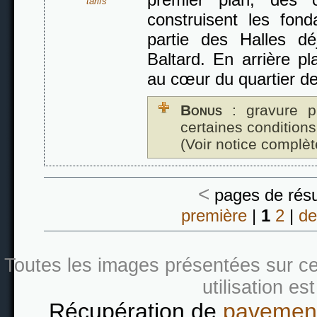
tarifs
construisent les fond
partie des Halles dé
Baltard. En arrière pl
au cœur du quartier de
Bonus
: gravure p
certaines conditions
(Voir notice complèt
<
pages de résu
première
|
1
2
|
de
Toutes les images présentées sur ce s
utilisation es
Récupération de
pavement