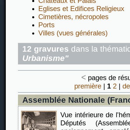
Châteaux et Palais
Eglises et Edifices Religieux
Cimetières, nécropoles
Ports
Villes (vues générales)
12 gravures
dans la thémat
Urbanisme"
<
pages de résu
première
|
1
2
|
de
Assemblée Nationale (Fran
Vue intérieure de l'h
Députés (Assemblée