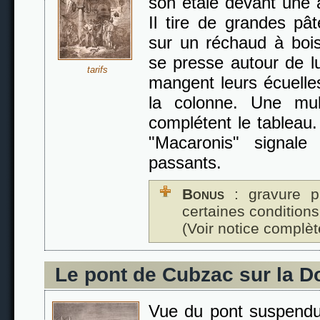
son étale devant une a
Il tire de grandes pâ
sur un réchaud à bois
se presse autour de l
tarifs
mangent leurs écuell
la colonne. Une mu
complétent le tableau.
"Macaronis" signal
passants.
Bonus
: gravure p
certaines conditions
(Voir notice complèt
Le pont de Cubzac sur la 
Vue du pont suspendu