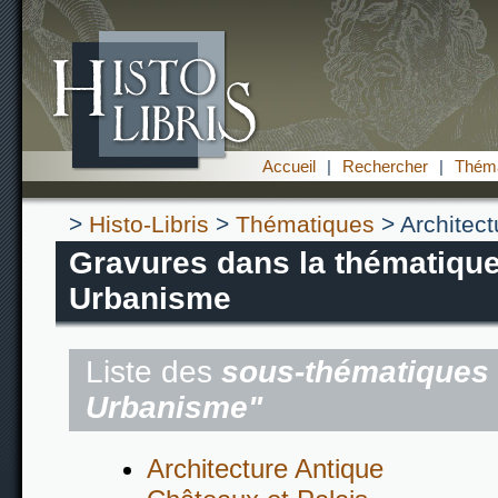
Accueil
|
Rechercher
|
Théma
>
Histo-Libris
>
Thématiques
> Architect
Gravures dans la thématique 
Urbanisme
Liste des
sous-thématiques 
Urbanisme"
Architecture Antique