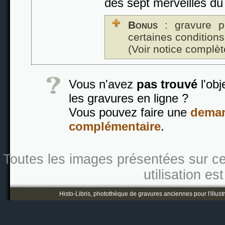
des sept merveilles d
Bonus
: gravure p
certaines conditions
(Voir notice complèt
Vous n'avez
pas trouvé
l'obj
les gravures en ligne ?
Vous pouvez faire une
deman
complémentaire
.
Toutes les images présentées sur ce s
utilisation es
Histo-Libris, photothèque de gravures anciennes pour l'illustr