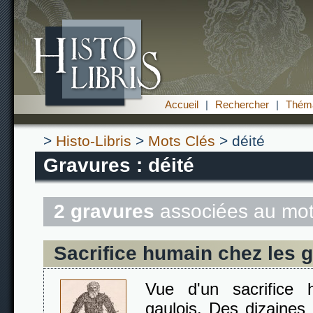
Accueil
|
Rechercher
|
Théma
>
Histo-Libris
>
Mots Clés
> déité
Gravures : déité
2 gravures
associées au mot
Sacrifice humain chez les g
Vue d'un sacrifice 
gaulois. Des dizaines