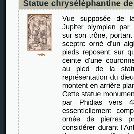
Statue chryséléphantine d
Vue supposée de la
Jupiter olympien par 
sur son trône, portant
sceptre orné d'un aig
pieds reposent sur qu
tarifs
ceinte d'une couronne
au pied de la stat
représentation du die
montent en arrière pla
Cette statue monument
par Phidias vers 4
essentiellement comp
ornée de pierres pr
considérer durant l'An