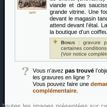
viande et des saucis
grande vitrine. Une fo
tarifs
devant le magasin tan
attend devant l'étal. L
la boutique d'un coiffe
Bonus
: gravure p
certaines conditions
(Voir notice complèt
Vous n'avez
pas trouvé
l'obj
les gravures en ligne ?
Vous pouvez faire une
deman
complémentaire
.
Toutes les images présentées sur ce s