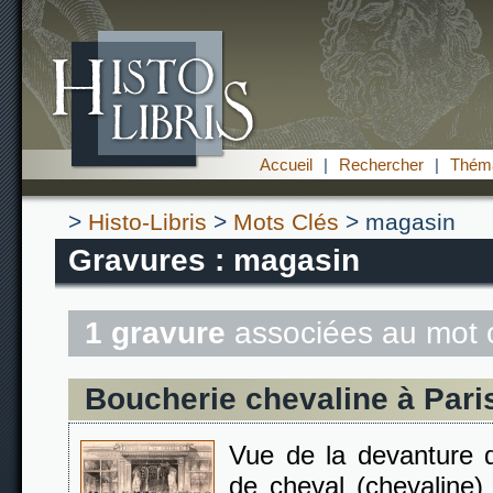
Accueil
|
Rechercher
|
Théma
>
Histo-Libris
>
Mots Clés
> magasin
Gravures : magasin
1 gravure
associées au mot 
Boucherie chevaline à Pari
Vue de la devanture 
de cheval (chevaline)