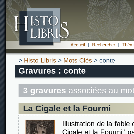
Accueil
|
Rechercher
|
Théma
>
Histo-Libris
>
Mots Clés
> conte
Gravures : conte
3 gravures
associées au mot
La Cigale et la Fourmi
Illustration de la fabl
Cigale et la Fourmi" p