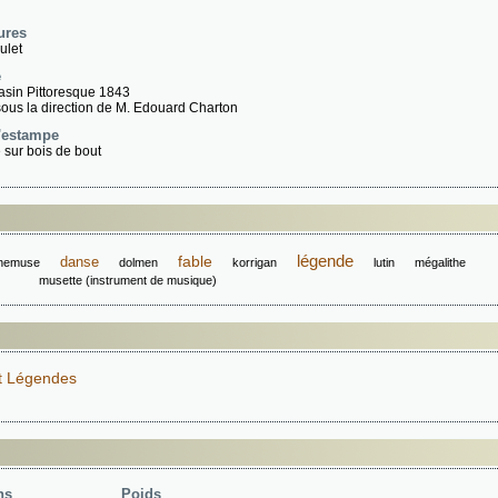
ures
ulet
e
sin Pittoresque 1843
sous la direction de M. Edouard Charton
'estampe
 sur bois de bout
légende
fable
danse
nemuse
dolmen
korrigan
lutin
mégalithe
musette (instrument de musique)
t Légendes
ns
Poids