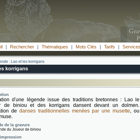
il
|
Rechercher
|
Thématiques
|
Mots Clés
|
Tarifs
|
Service
nde : Lao et les korrigans
es korrigans
ption
tration d'une légende issue des traditions bretonnes : Lao le
r de biniou et des korrigans dansent devant un dolmen.
ation de
danses traditionnelles menées par une musette
, ou
muse.
e de la gravure
nde du Joueur de biniou
'impression