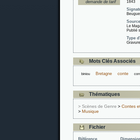
demande de tarif
1843
Signat
Beugue
Sourc
Le Maga
Publié 
Type d
Gravure
Mots Clés Associés
conte
Bretagne
biniou
cor
Thématiques
> Scènes de Genre
>
Contes e
>
Musique
Fichier
Référence
Dimensio