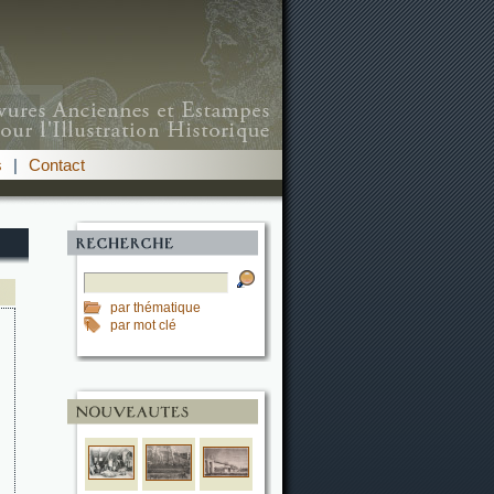
s
|
Contact
par thématique
par mot clé