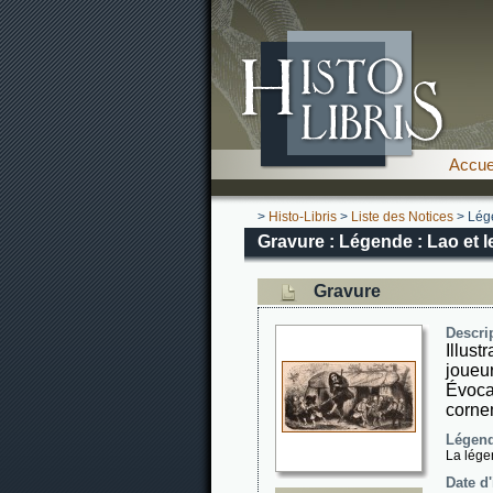
Accue
>
Histo-Libris
>
Liste des Notices
> Lége
Gravure : Légende : Lao et l
Gravure
Descri
Illus
joueu
Évoc
corne
Légend
La lége
Date d