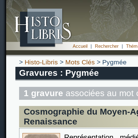
Accueil
|
Rechercher
|
Théma
>
Histo-Libris
>
Mots Clés
> Pygmée
Gravures : Pygmée
1 gravure
associées au mot 
Cosmographie du Moyen-Age
Renaissance
Représentation méd