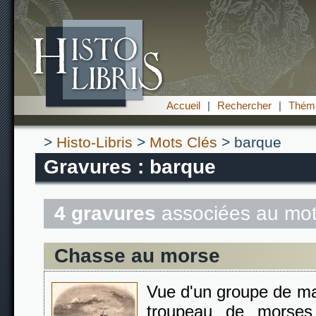
Accueil
|
Rechercher
|
Théma
>
Histo-Libris
>
Mots Clés
> barque
Gravures : barque
4 gravures
associées au mot
Chasse au morse
Vue d'un groupe de ma
troupeau de morses