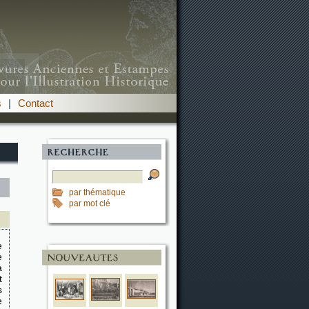
s
|
Contact
par thématique
par mot clé
e
e
a
t
s
e