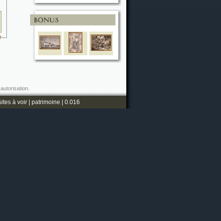
e
autorisation.
sites à voir
|
patrimoine
| 0.016