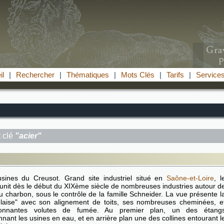
il
|
Rechercher
|
Thématiques
|
Mots Clés
|
Tarifs
|
Service
 clé
"acier"
sines du Creusot. Grand site industriel situé en
Saône-et-Loire
, l
unit dès le début du XIXème siècle de nombreuses industries autour d
 du charbon, sous le contrôle de la famille Schneider. La vue présente l
glaise" avec son alignement de toits, ses nombreuses cheminées, e
sionnantes volutes de fumée. Au premier plan, un des étang
nnant les usines en eau, et en arrière plan une des collines entourant l