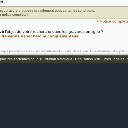
iel.
us
: gravure proposée gratuitement sous certaines conditions.
ir notice complète).
+ Notice complèt
vé
l'objet de votre recherche dans les gravures en ligne ?
e
demande de recherche complémentaire
.
mages présentées sur ce site appartiennent à Histo-Libris / Iksis. Leur utilisation est sujette à 
ravures anciennes pour l'illustration historique -
Réalisation Iksis
-
Infos Légales
-