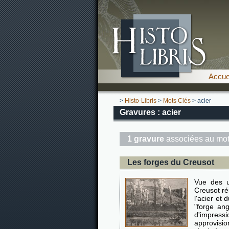
Accue
>
Histo-Libris
>
Mots Clés
> acier
Gravures : acier
1 gravure
associées au mot
Les forges du Creusot
Vue des u
Creusot ré
l'acier et
"forge an
d'impres
approvisio