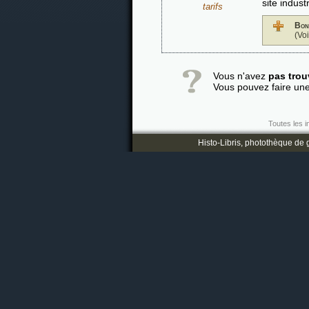
site industr
tarifs
Bon
(Vo
Vous n'avez
pas trou
Vous pouvez faire un
Toutes les i
Histo-Libris, photothèque de g