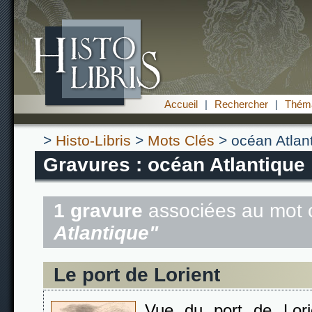
Accueil
|
Rechercher
|
Théma
>
Histo-Libris
>
Mots Clés
> océan Atlan
Gravures : océan Atlantique
1 gravure
associées au mot 
Atlantique"
Le port de Lorient
Vue du port de Lori