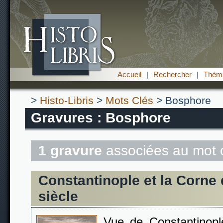
Accueil
|
Rechercher
|
Théma
>
Histo-Libris
>
Mots Clés
> Bosphore
Gravures : Bosphore
1 gravure
associées au mot 
Constantinople et la Corne
siècle
Vue de Constantinople