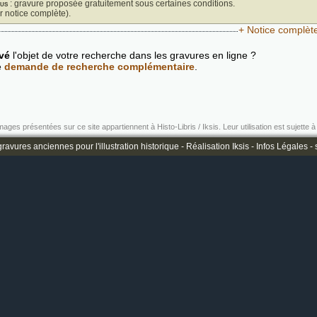
us
: gravure proposée gratuitement sous certaines conditions.
ir notice complète).
+ Notice complèt
vé
l'objet de votre recherche dans les gravures en ligne ?
e
demande de recherche complémentaire
.
mages présentées sur ce site appartiennent à Histo-Libris / Iksis. Leur utilisation est sujette à 
ravures anciennes pour l'illustration historique -
Réalisation Iksis
-
Infos Légales
-