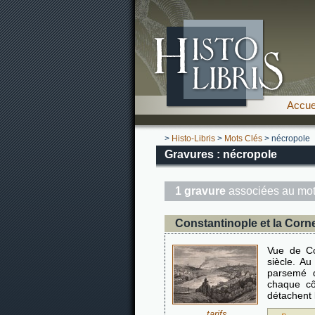
Accue
>
Histo-Libris
>
Mots Clés
> nécropole
Gravures : nécropole
1 gravure
associées au mot
Constantinople et la Corn
Vue de Co
siècle. A
parsemé de
chaque cô
détachent 
tarifs