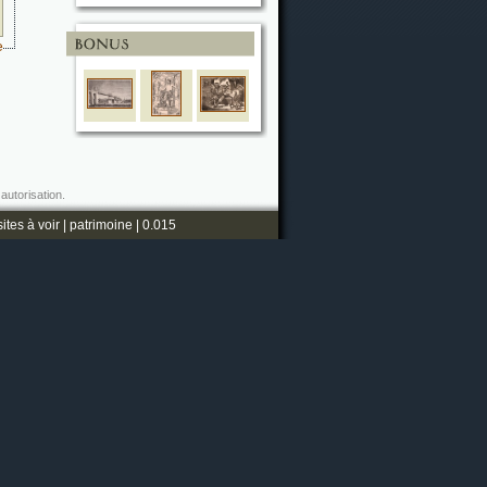
e
autorisation.
sites à voir
|
patrimoine
| 0.015