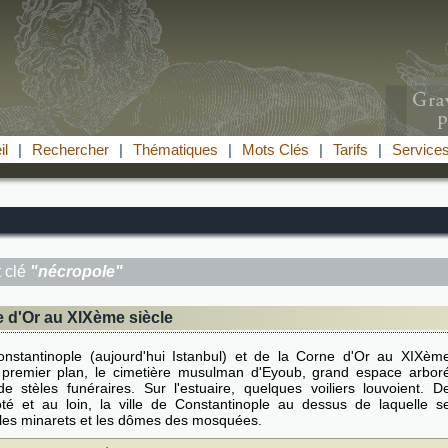
il
|
Rechercher
|
Thématiques
|
Mots Clés
|
Tarifs
|
Service
 clé
"nécropole"
e d'Or au XIXème siècle
nstantinople (aujourd'hui Istanbul) et de la Corne d'Or au XIXèm
u premier plan, le cimetière musulman d'Eyoub, grand espace arbor
 stèles funéraires. Sur l'estuaire, quelques voiliers louvoient. D
té et au loin, la ville de Constantinople au dessus de laquelle s
les minarets et les dômes des mosquées.