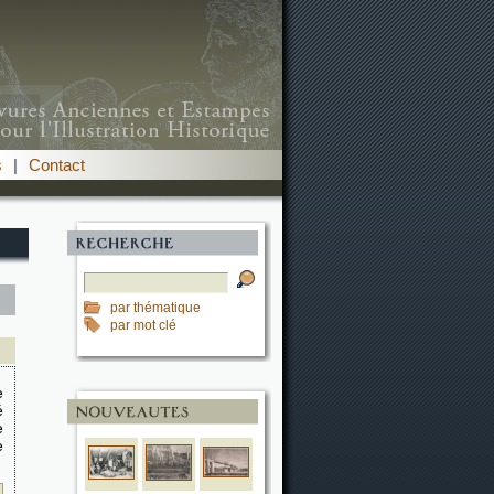
s
|
Contact
par thématique
par mot clé
e
é
e
e