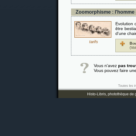
Zoomorphisme : l'homme 
Evolution 
être bestia
d'une chai
tarifs
Bon
(Vo
Vous n'avez
pas trou
Vous pouvez faire un
Toutes les i
Histo-Libris, photothèque de g