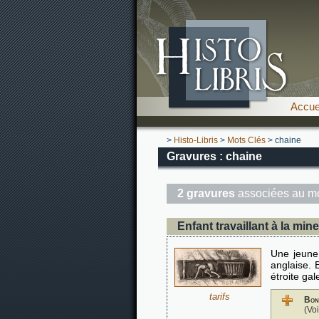
Accue
>
Histo-Libris
>
Mots Clés
> chaine
Gravures : chaine
2 gravures
associées au mo
Enfant travaillant à la mine
Une jeune
anglaise. 
étroite gal
tarifs
Bon
(Vo