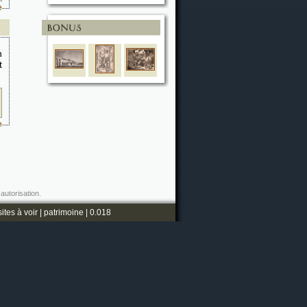
e
n
t
e
autorisation.
sites à voir
|
patrimoine
| 0.018