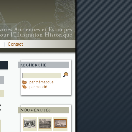
s
|
Contact
par thématique
par mot clé
n
e