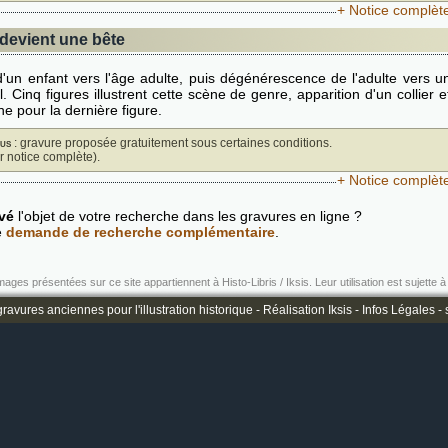
+ Notice complèt
devient une bête
d'un enfant vers l'âge adulte, puis dégénérescence de l'adulte vers u
l. Cinq figures illustrent cette scène de genre, apparition d'un collier e
ne pour la dernière figure.
us
: gravure proposée gratuitement sous certaines conditions.
ir notice complète).
+ Notice complèt
vé
l'objet de votre recherche dans les gravures en ligne ?
e
demande de recherche complémentaire
.
mages présentées sur ce site appartiennent à Histo-Libris / Iksis. Leur utilisation est sujette à 
ravures anciennes pour l'illustration historique -
Réalisation Iksis
-
Infos Légales
-