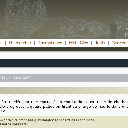
il
|
Rechercher
|
Thématiques
|
Mots Clés
|
Tarifs
|
Service
t clé
"chaine"
 fille attelée par une chaine à un chariot dans une mine de charbo
Elle progresse à quatre pattes en tirant sa charge de houille dans un
erie.
us
: gravure proposée gratuitement sous certaines conditions.
ir notice complète).