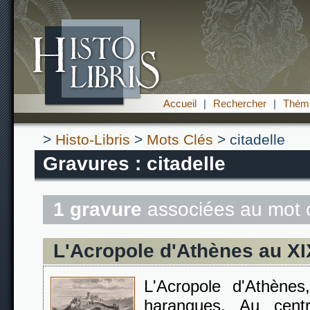
Accueil
|
Rechercher
|
Théma
>
Histo-Libris
>
Mots Clés
> citadelle
Gravures : citadelle
1 gravure
associées au mot 
L'Acropole d'Athènes au X
L'Acropole d'Athène
harangues. Au cent