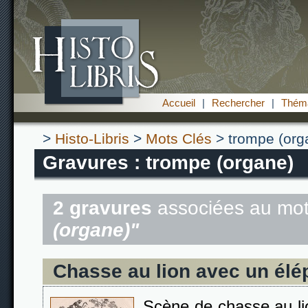
Accueil
|
Rechercher
|
Théma
>
Histo-Libris
>
Mots Clés
> trompe (org
Gravures : trompe (organe)
2 gravures
associées au mot
(organe)"
Chasse au lion avec un élé
Scène de chasse au li