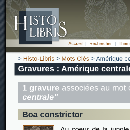
Accueil
|
Rechercher
|
Théma
>
Histo-Libris
>
Mots Clés
> Amérique ce
Gravures : Amérique central
1 gravure
associées au mot 
centrale"
Boa constrictor
Au coeur de la jungle