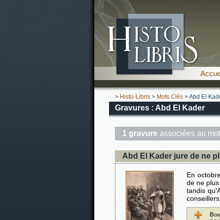
Accue
>
Histo-Libris
>
Mots Clés
> Abd El Kad
Gravures : Abd El Kader
1 gravure
associées au mot
Abd El Kader jure de ne p
En octobre
de ne plus 
tandis qu'
conseiller
Bon