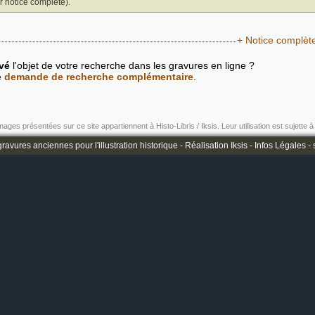
ir notice complète).
+ Notice complèt
vé
l'objet de votre recherche dans les gravures en ligne ?
e
demande de recherche complémentaire
.
mages présentées sur ce site appartiennent à Histo-Libris / Iksis. Leur utilisation est sujette à 
ravures anciennes pour l'illustration historique -
Réalisation Iksis
-
Infos Légales
-