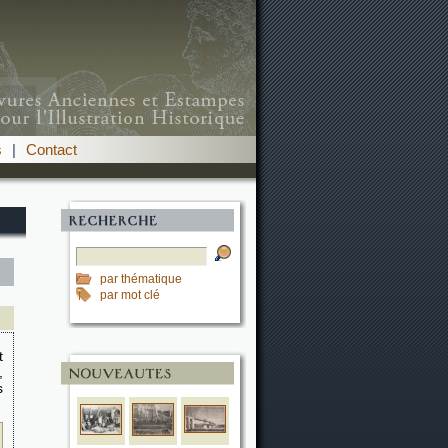
s
|
Contact
par thématique
par mot clé
t
,
s