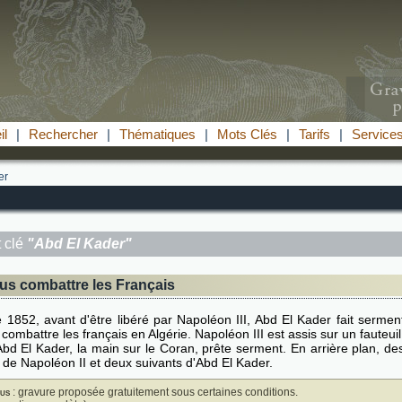
il
|
Rechercher
|
Thématiques
|
Mots Clés
|
Tarifs
|
Service
er
 clé
"Abd El Kader"
lus combattre les Français
 1852, avant d'être libéré par Napoléon III, Abd El Kader fait sermen
combattre les français en Algérie. Napoléon III est assis sur un fauteuil
Abd El Kader, la main sur le Coran, prête serment. En arrière plan, de
s de Napoléon II et deux suivants d'Abd El Kader.
us
: gravure proposée gratuitement sous certaines conditions.