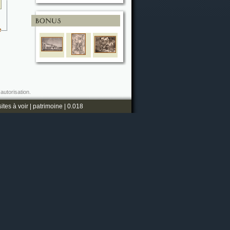
e
autorisation.
sites à voir
|
patrimoine
| 0.018