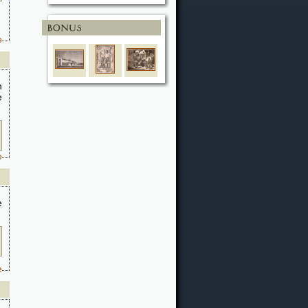
e
n
e
e
e
e