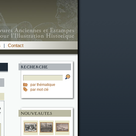
s
|
Contact
par thématique
par mot clé
e
r