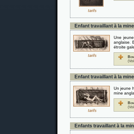
tarifs
Enfant travaillant à la mine
Une jeune
anglaise. 
étroite gal
tarifs
Bon
(Vo
Enfant travaillant à la mine
Un jeune h
mine angla
Bon
(Vo
tarifs
Enfants travaillant à la mi