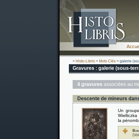
Accue
>
Histo-Libris
>
Mots Clés
> galerie (sou
Gravures : galerie (sous-terr
4 gravures
associées au mo
Descente de mineurs dans
Un groupe
Wielliczka
la pénombr
Bon
(Vo