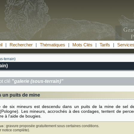
il
|
Rechercher
|
Thématiques
|
Mots Clés
|
Tarifs
|
Service
s-terrain)
ain)
t clé
"galerie (sous-terrain)"
 un puits de mine
 de six mineurs est descendu dans un puits de la mine de sel d
 (Pologne). Les mineurs, accrochés à des cordages, tentent de perce
e à l'aide de bougies.
us
: gravure proposée gratuitement sous certaines conditions.
ir notice complète).