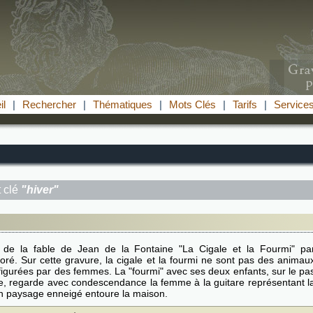
il
|
Rechercher
|
Thématiques
|
Mots Clés
|
Tarifs
|
Service
 clé
"hiver"
ion de la fable de Jean de la Fontaine "La Cigale et la Fourmi" pa
ré. Sur cette gravure, la cigale et la fourmi ne sont pas des animau
figurées par des femmes. La "fourmi" avec ses deux enfants, sur le pa
e, regarde avec condescendance la femme à la guitare représentant l
Un paysage enneigé entoure la maison.