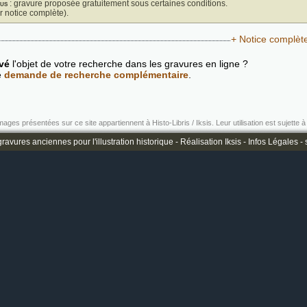
us
: gravure proposée gratuitement sous certaines conditions.
ir notice complète).
+ Notice complèt
vé
l'objet de votre recherche dans les gravures en ligne ?
e
demande de recherche complémentaire
.
mages présentées sur ce site appartiennent à Histo-Libris / Iksis. Leur utilisation est sujette à 
ravures anciennes pour l'illustration historique -
Réalisation Iksis
-
Infos Légales
-