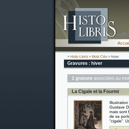
Accue
>
Histo-Libris
>
Mots Clés
> hiver
Gravures : hiver
1 gravure
associées au mot
La Cigale et la Fourmi
Illustrat
Gustave Do
mais sont 
de sa port
"cigale". 