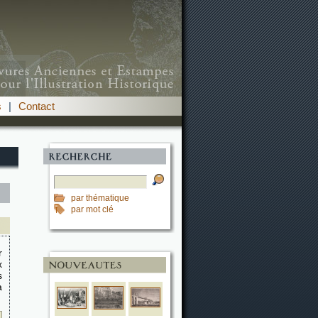
s
|
Contact
par thématique
par mot clé
r
x
s
a