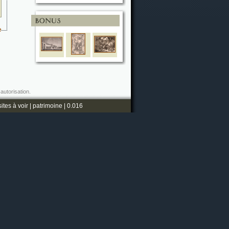
e
autorisation.
sites à voir
|
patrimoine
| 0.016