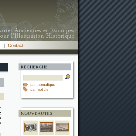
s
|
Contact
par thématique
par mot clé
r
x
s
a