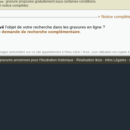
us
: gravure proposée gratuitement sous certaines conditions.
ir notice complète).
+ Notice complèt
vé
l'objet de votre recherche dans les gravures en ligne ?
e
demande de recherche complémentaire
.
mages présentées sur ce site appartiennent à Histo-Libris / Iksis. Leur utilisation est sujette à 
ravures anciennes pour l'illustration historique -
Réalisation Iksis
-
Infos Légales
-