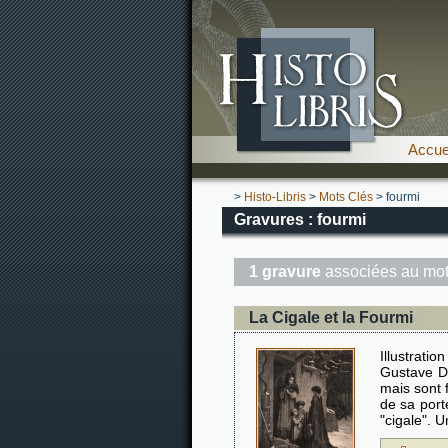
Accue
>
Histo-Libris
>
Mots Clés
> fourmi
Gravures : fourmi
1 gravure
associées au mot
La Cigale et la Fourmi
Illustrat
Gustave Do
mais sont 
de sa port
"cigale". 