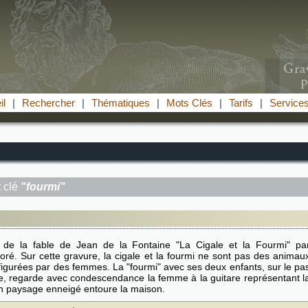
il
|
Rechercher
|
Thématiques
|
Mots Clés
|
Tarifs
|
Service
 clé
"fourmi"
ion de la fable de Jean de la Fontaine "La Cigale et la Fourmi" pa
ré. Sur cette gravure, la cigale et la fourmi ne sont pas des animau
figurées par des femmes. La "fourmi" avec ses deux enfants, sur le pa
e, regarde avec condescendance la femme à la guitare représentant l
Un paysage enneigé entoure la maison.