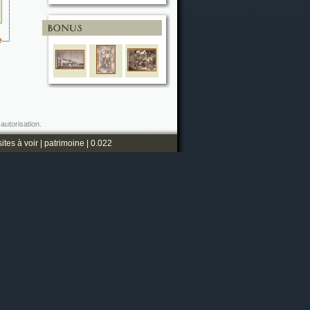
e
autorisation.
sites à voir
|
patrimoine
| 0.022