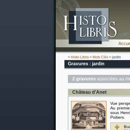
Accue
>
Histo-Libris
>
Mots Clés
> jardin
Gravures : jardin
2 gravures
associées au mo
Château d'Anet
Vue perspe
Au premier
sous Henri
Poitiers.
Bon