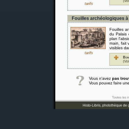
(Vo
tarifs
Fouilles archéologiques 
Fouilles a
du Palais
plan l'absi
main, fait
visibles da
tarifs
Bon
(Vo
Vous n'avez
pas trou
Vous pouvez faire un
Toutes les i
Histo-Libris, photothèque de g