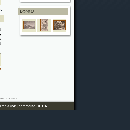
e
t
e
a
t
e
autorisation.
sites à voir
|
patrimoine
| 0.016