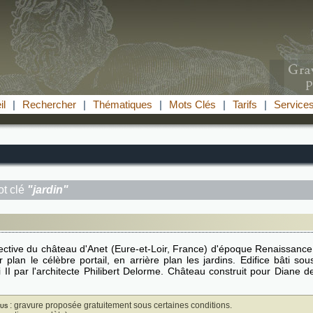
il
|
Rechercher
|
Thématiques
|
Mots Clés
|
Tarifs
|
Service
t clé
"jardin"
ctive du château d'Anet (Eure-et-Loir, France) d'époque Renaissance
 plan le célèbre portail, en arrière plan les jardins. Edifice bâti sou
 II par l'architecte Philibert Delorme. Château construit pour Diane d
us
: gravure proposée gratuitement sous certaines conditions.