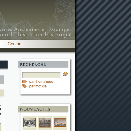
s
|
Contact
par thématique
par mot clé
.
s
e