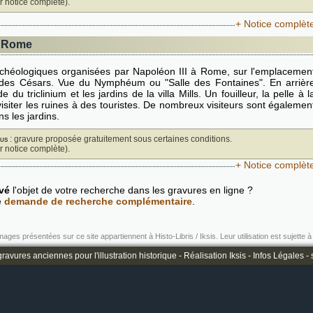
ir notice complète).
+ Notice complèt
à Rome
rchéologiques organisées par Napoléon III à Rome, sur l'emplacemen
 des Césars. Vue du Nymphéum ou "Salle des Fontaines". En arrièr
de du triclinium et les jardins de la villa Mills. Un fouilleur, la pelle à l
 visiter les ruines à des touristes. De nombreux visiteurs sont égalemen
ns les jardins.
us
: gravure proposée gratuitement sous certaines conditions.
ir notice complète).
+ Notice complèt
vé
l'objet de votre recherche dans les gravures en ligne ?
e
demande de recherche complémentaire
.
mages présentées sur ce site appartiennent à Histo-Libris / Iksis. Leur utilisation est sujette à 
ravures anciennes pour l'illustration historique -
Réalisation Iksis
-
Infos Légales
-