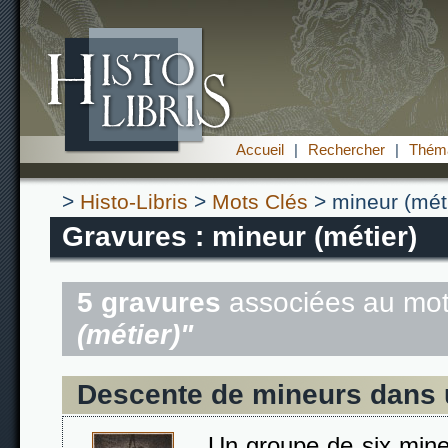
Accueil
|
Rechercher
|
Théma
>
Histo-Libris
>
Mots Clés
> mineur (méti
Gravures : mineur (métier)
5 gravures
associées au mot
(métier)"
Descente de mineurs dans 
Un groupe de six min