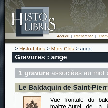
Accueil
|
Rechercher
|
Théma
>
Histo-Libris
>
Mots Clés
> ange
Gravures : ange
1 gravure
associées au mot 
Le Baldaquin de Saint-Pier
Vue frontale du ba
maitre-Autel de la b