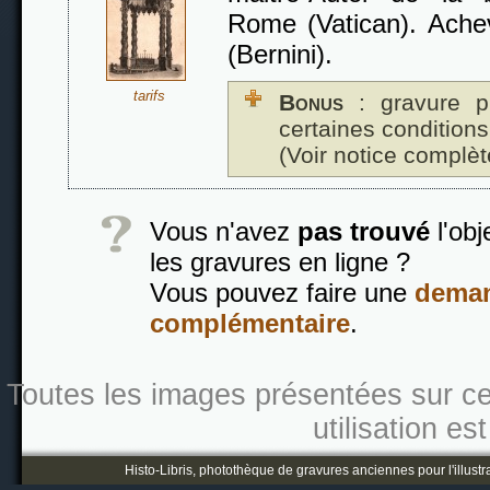
Rome (Vatican). Ache
(Bernini).
tarifs
Bonus
: gravure p
certaines conditions
(Voir notice complèt
Vous n'avez
pas trouvé
l'obj
les gravures en ligne ?
Vous pouvez faire une
deman
complémentaire
.
Toutes les images présentées sur ce s
utilisation es
Histo-Libris, photothèque de gravures anciennes pour l'illustr