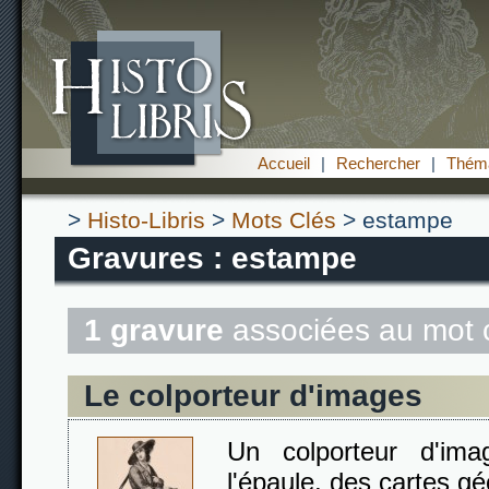
Accueil
|
Rechercher
|
Théma
>
Histo-Libris
>
Mots Clés
> estampe
Gravures : estampe
1 gravure
associées au mot 
Le colporteur d'images
Un colporteur d'im
l'épaule, des cartes g