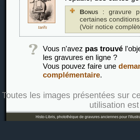
Bonus
: gravure p
certaines conditions
(Voir notice complèt
tarifs
Vous n'avez
pas trouvé
l'obj
les gravures en ligne ?
Vous pouvez faire une
deman
complémentaire
.
Toutes les images présentées sur ce s
utilisation es
Histo-Libris, photothèque de gravures anciennes pour l'illustr