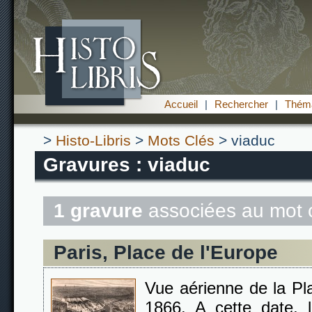
Accueil
|
Rechercher
|
Théma
>
Histo-Libris
>
Mots Clés
> viaduc
Gravures : viaduc
1 gravure
associées au mot 
Paris, Place de l'Europe
Vue aérienne de la Pl
1866. A cette date, 