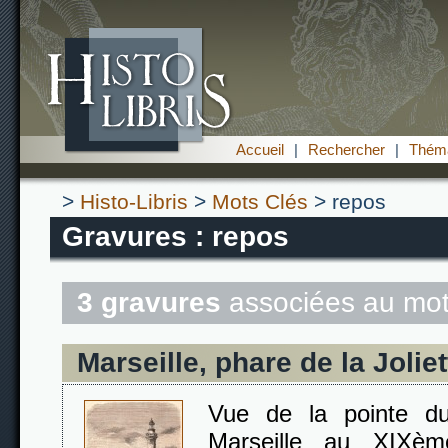
Accueil
|
Rechercher
|
Théma
>
Histo-Libris
>
Mots Clés
> repos
Gravures : repos
3 gravures
associées au mot
Marseille, phare de la Joliet
Vue de la pointe du
Marseille au XIXèm