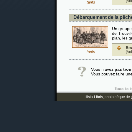
(Vo
tarifs
Débarquement de la pêch
Un groupe 
de Trouvil
plan, les 
Bon
tarifs
(Vo
Vous n'avez
pas trou
Vous pouvez faire un
Toutes les i
Histo-Libris, photothèque de g