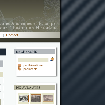
s
|
Contact
par thématique
par mot clé
,
x
a