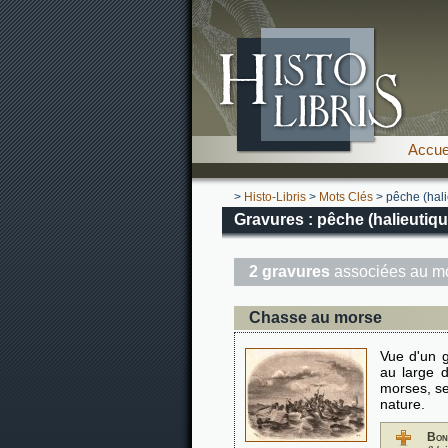
Accue
>
Histo-Libris
>
Mots Clés
> pêche (hali
Gravures : pêche (halieutiqu
2 gravures
associées au mo
Chasse au morse
Vue d'un 
au large 
morses, se
nature.
Bon