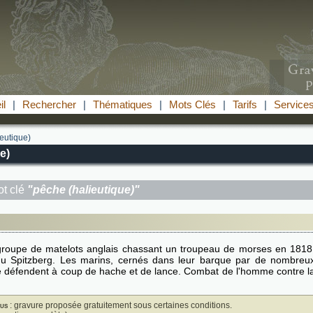
il
|
Rechercher
|
Thématiques
|
Mots Clés
|
Tarifs
|
Service
eutique)
e)
t clé
"pêche (halieutique)"
groupe de matelots anglais chassant un troupeau de morses en 1818
du Spitzberg. Les marins, cernés dans leur barque par de nombreu
 défendent à coup de hache et de lance. Combat de l'homme contre l
us
: gravure proposée gratuitement sous certaines conditions.