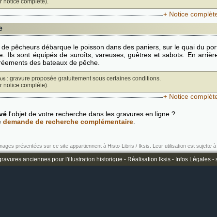
ir notice complète).
+ Notice complèt
e
de pêcheurs débarque le poisson dans des paniers, sur le quai du por
le. Ils sont équipés de suroîts, vareuses, guêtres et sabots. En arrièr
gréements des bateaux de pêche.
us
: gravure proposée gratuitement sous certaines conditions.
ir notice complète).
+ Notice complèt
vé
l'objet de votre recherche dans les gravures en ligne ?
e
demande de recherche complémentaire
.
mages présentées sur ce site appartiennent à Histo-Libris / Iksis. Leur utilisation est sujette à 
ravures anciennes pour l'illustration historique -
Réalisation Iksis
-
Infos Légales
-