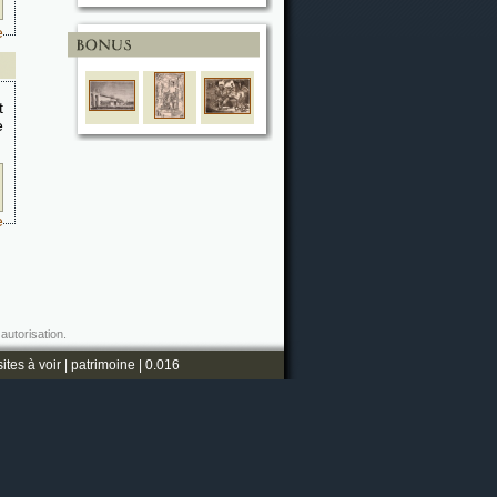
e
t
e
e
autorisation.
sites à voir
|
patrimoine
| 0.016