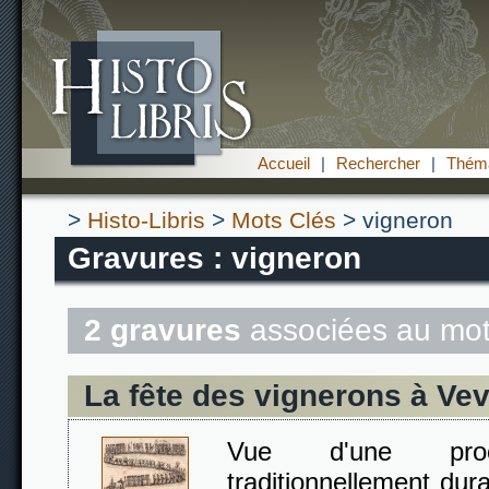
Accueil
|
Rechercher
|
Théma
>
Histo-Libris
>
Mots Clés
> vigneron
Gravures : vigneron
2 gravures
associées au mot
La fête des vignerons à Ve
Vue d'une proc
traditionnellement dur