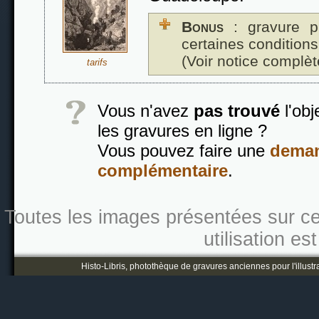
Bonus
: gravure p
certaines conditions
(Voir notice complèt
tarifs
Vous n'avez
pas trouvé
l'obj
les gravures en ligne ?
Vous pouvez faire une
deman
complémentaire
.
Toutes les images présentées sur ce s
utilisation es
Histo-Libris, photothèque de gravures anciennes pour l'illustr