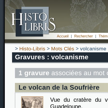
Accueil
|
Rechercher
|
Théma
>
Histo-Libris
>
Mots Clés
> volcanisme
Gravures : volcanisme
1 gravure
associées au mot 
Le volcan de la Soufrière
Vue du cratère du vo
Guadeloupe.