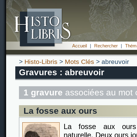
Accueil
|
Rechercher
|
Théma
>
Histo-Libris
>
Mots Clés
> abreuvoir
Gravures : abreuvoir
1 gravure
associées au mot 
La fosse aux ours
La fosse aux ours
naturelle. Deux ours j