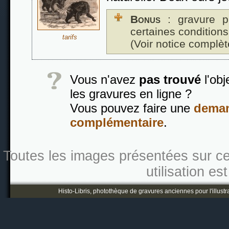
Bonus
: gravure p
certaines conditions
tarifs
(Voir notice complèt
Vous n'avez
pas trouvé
l'obj
les gravures en ligne ?
Vous pouvez faire une
deman
complémentaire
.
Toutes les images présentées sur ce s
utilisation es
Histo-Libris, photothèque de gravures anciennes pour l'illustr