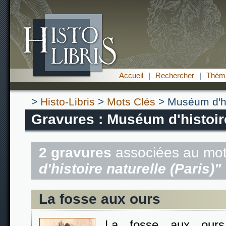
Accueil
|
Rechercher
|
Théma
>
Histo-Libris
>
Mots Clés
> Muséum d'his
Gravures : Muséum d'histoire
2 gravures
associées au mot
d'histoire naturelle (Paris)"
La fosse aux ours
La fosse aux ours