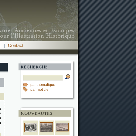
s
|
Contact
par thématique
par mot clé
a
e
s
s