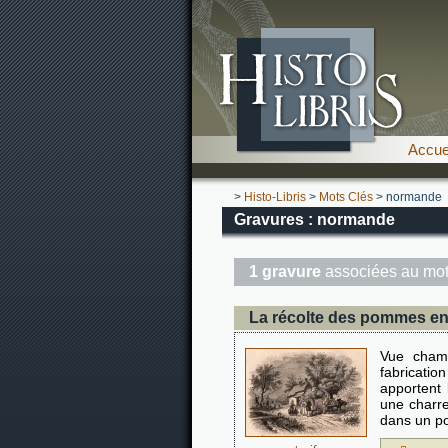
Accue
>
Histo-Libris
>
Mots Clés
> normande
Gravures : normande
1 gravure
associées au mot
La récolte des pommes e
Vue champ
fabricatio
apportent
une charre
dans un p