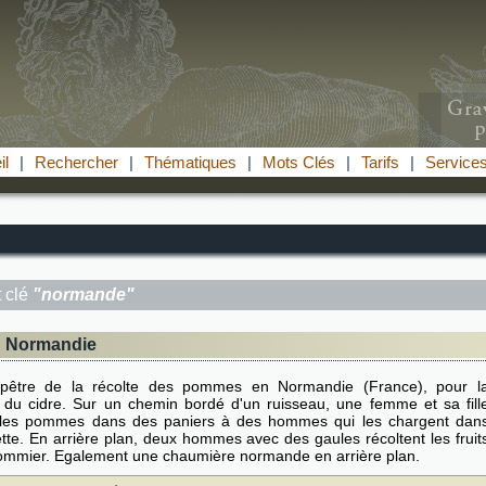
il
|
Rechercher
|
Thématiques
|
Mots Clés
|
Tarifs
|
Service
 clé
"normande"
n Normandie
être de la récolte des pommes en Normandie (France), pour l
n du cidre. Sur un chemin bordé d'un ruisseau, une femme et sa fill
 les pommes dans des paniers à des hommes qui les chargent dan
tte. En arrière plan, deux hommes avec des gaules récoltent les fruit
ommier. Egalement une chaumière normande en arrière plan.