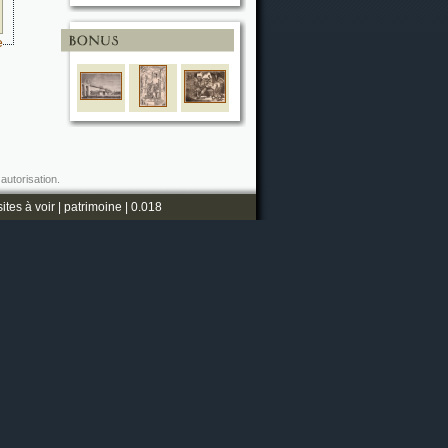
e
autorisation.
sites à voir
|
patrimoine
| 0.018