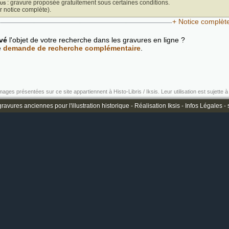
us
: gravure proposée gratuitement sous certaines conditions.
ir notice complète).
+ Notice complèt
vé
l'objet de votre recherche dans les gravures en ligne ?
e
demande de recherche complémentaire
.
mages présentées sur ce site appartiennent à Histo-Libris / Iksis. Leur utilisation est sujette à 
ravures anciennes pour l'illustration historique -
Réalisation Iksis
-
Infos Légales
-