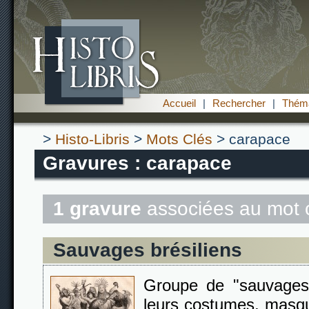
Accueil
|
Rechercher
|
Théma
>
Histo-Libris
>
Mots Clés
> carapace
Gravures : carapace
1 gravure
associées au mot 
Sauvages brésiliens
Groupe de "sauvages"
leurs costumes, masque