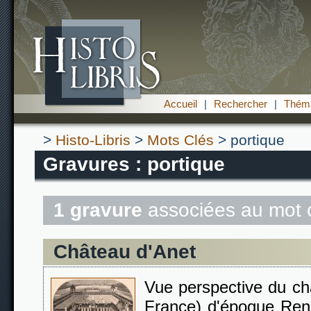
Accueil
|
Rechercher
|
Théma
>
Histo-Libris
>
Mots Clés
> portique
Gravures : portique
1 gravure
associées au mot 
Château d'Anet
Vue perspective du châ
France) d'époque Ren