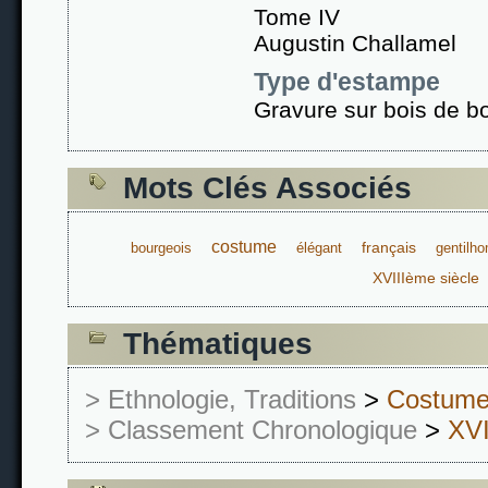
Tome IV
Augustin Challamel
Type d'estampe
Gravure sur bois de bo
Mots Clés Associés
costume
français
bourgeois
élégant
gentilh
XVIIIème siècle
Thématiques
> Ethnologie, Traditions
>
Costum
> Classement Chronologique
>
XVI