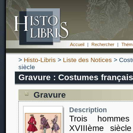
Accueil
|
Rechercher
|
Théma
>
Histo-Libris
>
Liste des Notices
> Cost
siècle
Gravure : Costumes français
Gravure
Description
Trois homme
XVIIIème siècl