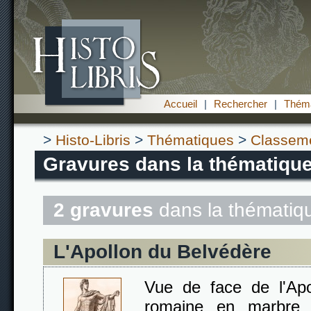
Accueil
|
Rechercher
|
Théma
>
Histo-Libris
>
Thématiques
>
Classem
Gravures dans la thématique
2 gravures
dans la thémati
L'Apollon du Belvédère
Vue de face de l'Apo
romaine en marbre 