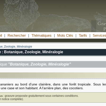
il
|
Rechercher
|
Thématiques
|
Mots Clés
|
Tarifs
|
Service
e, Zoologie, Minéralogie
 : Botanique, Zoologie, Minéralogie
tique
"Botanique, Zoologie, Minéralogie"
naniers au bord d'une clairière, dans une forêt tropicale. Sous le
une case et son habitant. A l'arrière plan, des cocotiers.
us
: gravure proposée gratuitement sous certaines conditions.
ir notice complète).