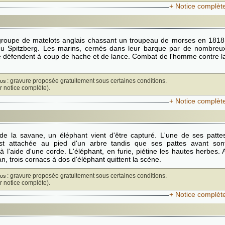
+ Notice complèt
groupe de matelots anglais chassant un troupeau de morses en 1818
du Spitzberg. Les marins, cernés dans leur barque par de nombreu
 défendent à coup de hache et de lance. Combat de l'homme contre l
us
: gravure proposée gratuitement sous certaines conditions.
ir notice complète).
+ Notice complèt
de la savane, un éléphant vient d'être capturé. L'une de ses patte
est attachée au pied d'un arbre tandis que ses pattes avant son
à l'aide d'une corde. L'éléphant, en furie, piétine les hautes herbes. 
lan, trois cornacs à dos d'éléphant quittent la scène.
us
: gravure proposée gratuitement sous certaines conditions.
ir notice complète).
+ Notice complèt