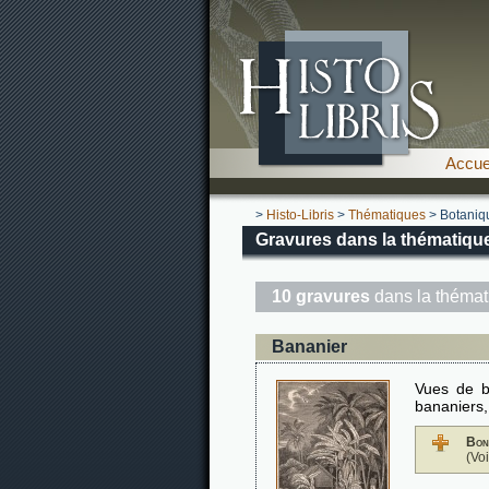
Accue
>
Histo-Libris
>
Thématiques
> Botaniqu
Gravures dans la thématique
10 gravures
dans la théma
Bananier
Vues de ba
bananiers, 
Bon
(Vo