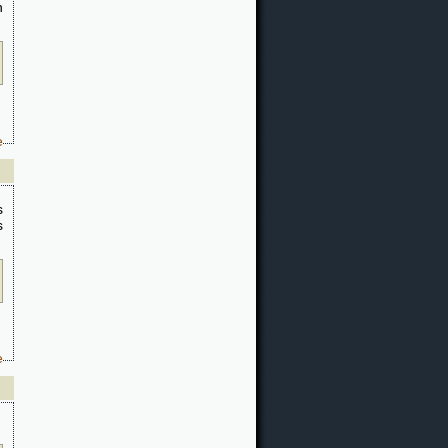
n
e
s
s
e