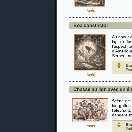
tarifs
Boa constrictor
Au coeur d
lapin eff
l'aspect t
d'Amérique
Serpent no
Bon
(Vo
tarifs
Chasse au lion avec un é
Scène de c
les griffe
l'éléphant,
dangereux 
Bon
tarifs
(Vo