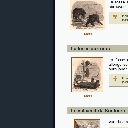
La fosse 
abreuvoir.
Bon
(Vo
tarifs
La fosse aux ours
La fosse 
allongé su
ours jouen
Bon
(Vo
tarifs
Le volcan de la Soufrière
Vue du cra