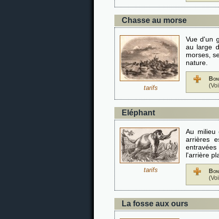
Chasse au morse
Vue d'un 
au large 
morses, se
nature.
Bon
(Vo
tarifs
Eléphant
Au milieu 
arrières 
entravées 
l'arrière p
tarifs
Bon
(Vo
La fosse aux ours