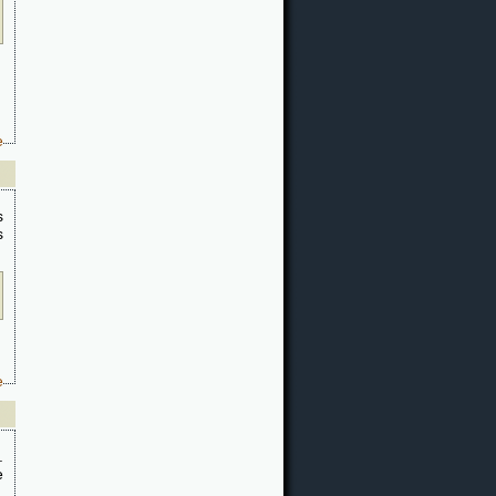
e
s
s
e
.
e