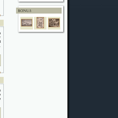
e
n
r
t
.
e
s
e
e