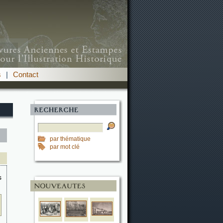
s
|
Contact
par thématique
par mot clé
s