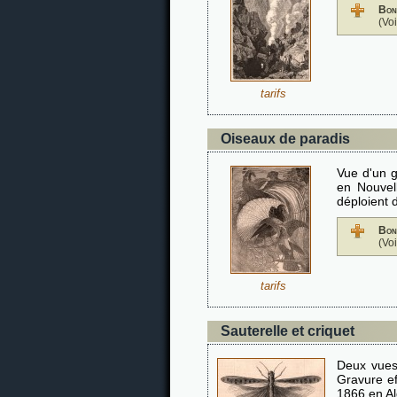
Bon
(Vo
tarifs
Oiseaux de paradis
Vue d'un g
en Nouvel
déploient 
Bon
(Vo
tarifs
Sauterelle et criquet
Deux vues,
Gravure ef
1866 en Al