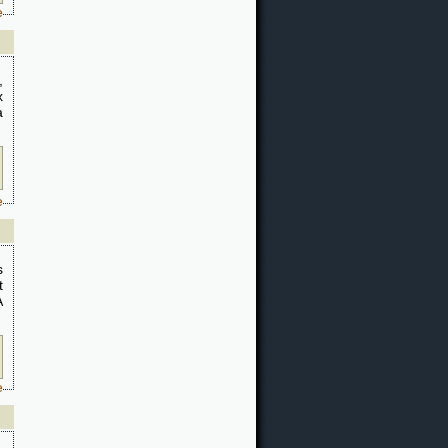
e
,
x
a
e
s
t
A
e