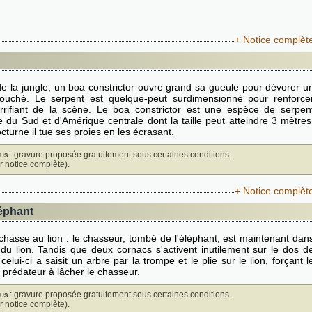
+ Notice complèt
e la jungle, un boa constrictor ouvre grand sa gueule pour dévorer u
arouché. Le serpent est quelque-peut surdimensionné pour renforce
errifiant de la scène. Le boa constrictor est une espèce de serpen
 du Sud et d'Amérique centrale dont la taille peut atteindre 3 mètres
cturne il tue ses proies en les écrasant.
us
: gravure proposée gratuitement sous certaines conditions.
ir notice complète).
+ Notice complèt
léphant
hasse au lion : le chasseur, tombé de l'éléphant, est maintenant dan
s du lion. Tandis que deux cornacs s'activent inutilement sur le dos d
 celui-ci a saisit un arbre par la trompe et le plie sur le lion, forçant l
prédateur à lâcher le chasseur.
us
: gravure proposée gratuitement sous certaines conditions.
ir notice complète).