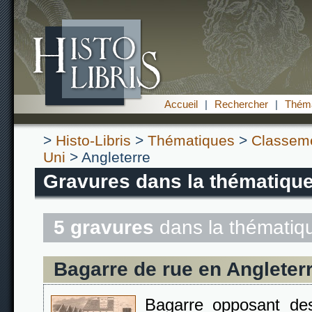
Accueil
|
Rechercher
|
Théma
>
Histo-Libris
>
Thématiques
>
Classem
Uni
> Angleterre
Gravures dans la thématique
5 gravures
dans la thémati
Bagarre de rue en Angleter
Bagarre opposant des 